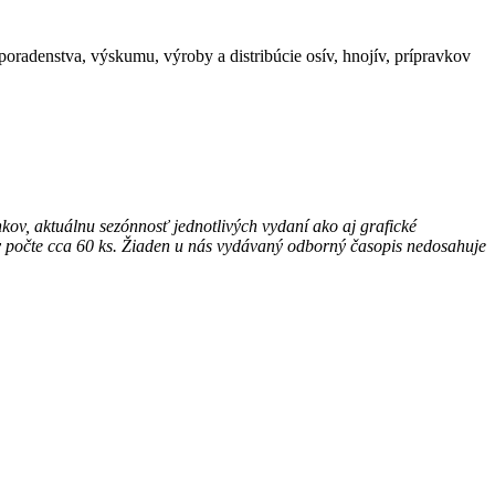
radenstva, výskumu, výroby a distribúcie osív, hnojív, prípravkov
ov, aktuálnu sezónnosť jednotlivých vydaní ako aj grafické
v počte cca 60 ks. Žiaden u nás vydávaný odborný časopis nedosahuje