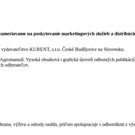
zameriavame na poskytovanie marketingových služieb a distribúci
me vydavateľstvo KURENT, s.r.o. České Budějovice na Slovensku.
gromanuál. Vysoká obsahová i grafická úroveň odborných publikácií, 
ch odberateľov.
nu, výživu a odrody rastlín, pričom spolupracuje s odborníkmi z výs