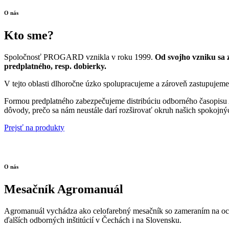
O nás
Kto sme?
Spoločnosť PROGARD vznikla v roku 1999.
Od svojho vzniku sa 
predplatného, resp. dobierky.
V tejto oblasti dlhoročne úzko spolupracujeme a zároveň zastupuje
Formou predplatného zabezpečujeme distribúciu odborného časopisu A
dôvody, prečo sa nám neustále darí rozširovať okruh našich spokojný
Prejsť na produkty
O nás
Mesačník Agromanuál
Agromanuál vychádza ako celofarebný mesačník so zameraním na ochra
ďalších odborných inštitúcií v Čechách i na Slovensku.