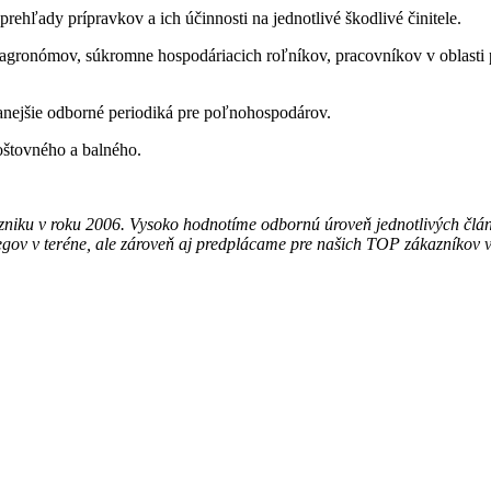
rehľady prípravkov a ich účinnosti na jednotlivé škodlivé činitele.
agronómov, súkromne hospodáriacich roľníkov, pracovníkov v oblasti po
vanejšie odborné periodiká pre poľnohospodárov.
oštovného a balného.
niku v roku 2006. Vysoko hodnotíme odbornú úroveň jednotlivých článk
gov v teréne, ale zároveň aj predplácame pre našich TOP zákazníkov 