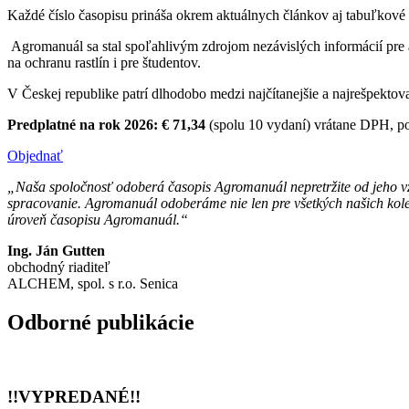
Každé číslo časopisu prináša okrem aktuálnych článkov aj tabuľkové p
Agromanuál sa stal spoľahlivým zdrojom nezávislých informácií pre 
na ochranu rastlín i pre študentov.
V Českej republike patrí dlhodobo medzi najčítanejšie a najrešpekto
Predplatné na rok 2026:
€ 71,34
(spolu 10 vydaní) vrátane DPH, p
Objednať
„Naša spoločnosť odoberá časopis Agromanuál nepretržite od jeho vz
spracovanie. Agromanuál odoberáme nie len pre všetkých našich kole
úroveň časopisu Agromanuál.“
Ing. Ján Gutten
obchodný riaditeľ
ALCHEM, spol. s r.o. Senica
Odborné publikácie
!!VYPREDANÉ!!